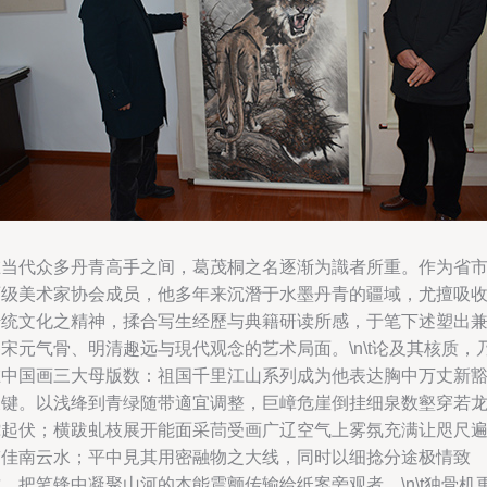
在当代众多丹青高手之间，葛茂桐之名逐渐为識者所重。作为省
两级美术家协会成员，他多年来沉潛于水墨丹青的疆域，尤擅吸
传统文化之精神，揉合写生经歷与典籍研读所感，于笔下述塑出
宋元气骨、明清趣远与現代观念的艺术局面。\n\t论及其核质，
在中国画三大母版数：祖国千里江山系列成为他表达胸中万丈新
关键。以浅绛到青绿随带適宜调整，巨嶂危崖倒挂细泉数壑穿若
蛇起伏；横跋虬枝展开能面采茼受画广辽空气上雾氛充满让咫尺
带佳南云水；平中見其用密融物之大线，同时以细捻分途极情致
，把笔锋中凝聚山河的本能震颤传输给纸案旁观者。\n\t独骨机