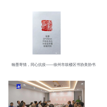
翰墨寄情，同心抗疫——徐州市鼓楼区书协美协书
画作品选登